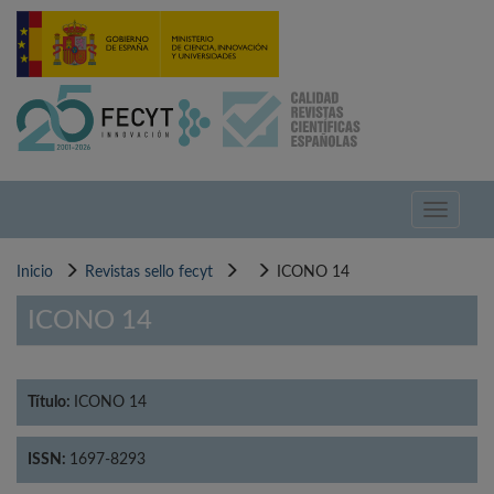
Pasar
al
contenido
principal
Toggle
navigati
Inicio
Revistas sello fecyt
ICONO 14
ICONO 14
Título:
ICONO 14
ISSN:
1697-8293