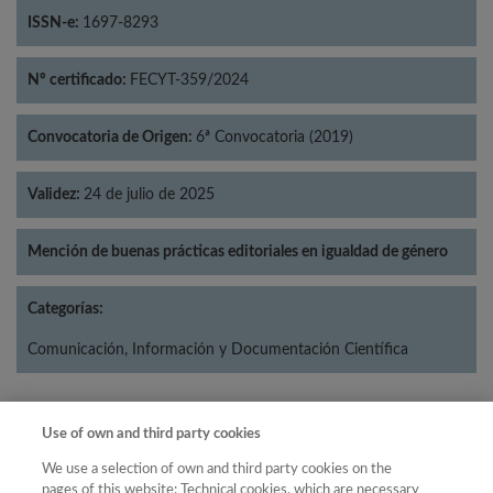
ISSN-e:
1697-8293
Nº certificado:
FECYT-359/2024
Convocatoria de Origen:
6ª Convocatoria (2019)
Validez:
24 de julio de 2025
Mención de buenas prácticas editoriales en igualdad de género
Categorías:
Comunicación, Información y Documentación Científica
Use of own and third party cookies
Año
We use a selection of own and third party cookies on the
Año
Filtrar
pages of this website: Technical cookies, which are necessary