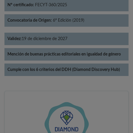
Nº certificado:
FECYT-360/2025
Convocatoria de Origen:
6ª Edición (2019)
Validez:
19 de diciembre de 2027
Mención de buenas prácticas editoriales en igualdad de género
Cumple con los 6 criterios del DDH (Diamond Discovery Hub)