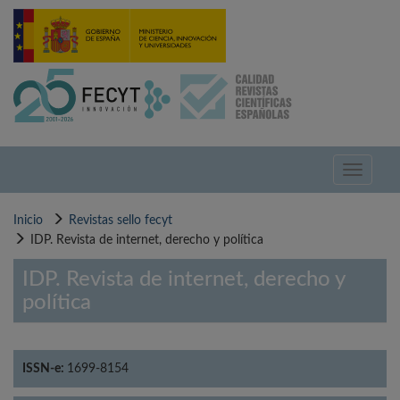
Pasar
al
contenido
principal
Toggle
navigati
Inicio
Revistas sello fecyt
IDP. Revista de internet, derecho y política
IDP. Revista de internet, derecho y
política
ISSN-e:
1699-8154