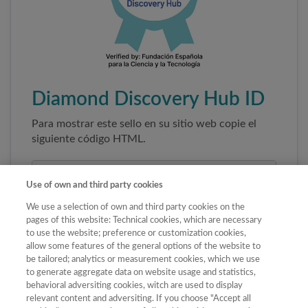
Diamond Discovery Hub ID
Para mostrar este sello en su sitio web copie el
siguiente código HTML.
Use of own and third party cookies
We use a selection of own and third party cookies on the
pages of this website: Technical cookies, which are necessary
to use the website; preference or customization cookies,
allow some features of the general options of the website to
be tailored; analytics or measurement cookies, which we use
to generate aggregate data on website usage and statistics,
Copiar código
behavioral adversiting cookies, witch are used to display
relevant content and adversiting. If you choose "Accept all