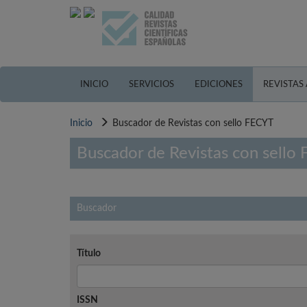
Pasar
al
contenido
principal
INICIO
SERVICIOS
EDICIONES
REVISTAS
Inicio
Buscador de Revistas con sello FECYT
Buscador de Revistas con sello
Buscador
Título
ISSN