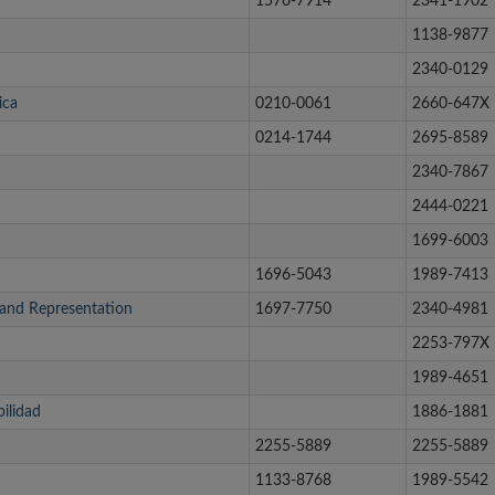
1576-7914
2341-1902
1138-9877
2340-0129
ica
0210-0061
2660-647X
0214-1744
2695-8589
2340-7867
2444-0221
1699-6003
1696-5043
1989-7413
eand Representation
1697-7750
2340-4981
2253-797X
1989-4651
ilidad
1886-1881
2255-5889
2255-5889
1133-8768
1989-5542