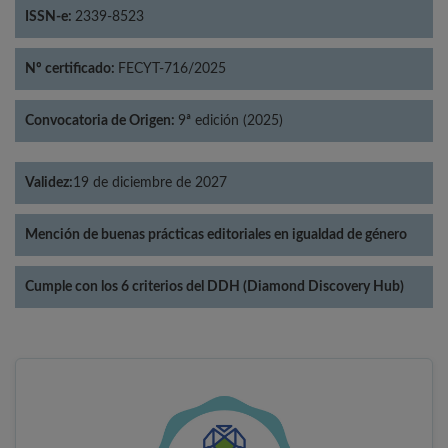
ISSN-e:
2339-8523
Nº certificado:
FECYT-716/2025
Convocatoria de Origen:
9ª edición (2025)
Validez:
19 de diciembre de 2027
Mención de buenas prácticas editoriales en igualdad de género
Cumple con los 6 criterios del DDH (Diamond Discovery Hub)