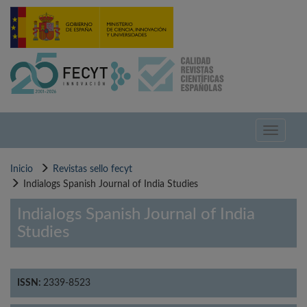
Pasar
al
contenido
principal
Toggle
navigati
Inicio
Revistas sello fecyt
Indialogs Spanish Journal of India Studies
Indialogs Spanish Journal of India
Studies
ISSN:
2339-8523