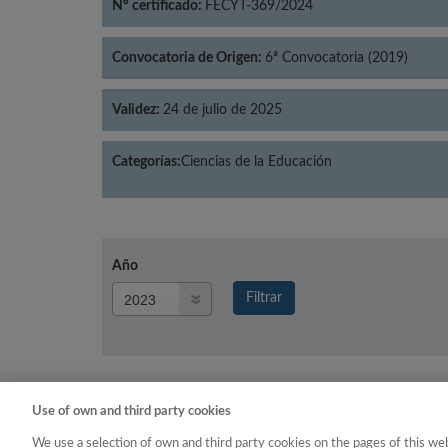
Nº certificado:
FECYT-369/2024
Convocatoria de Origen:
6ª Convocatoria (2019)
Validez:
24 de julio de 2025
Categorías:
Ciencias de la Educación
Año
Año
Filtrar
Año
Use of own and third party cookies
Año
Categoría
We use a selection of own and third party cookies on the pages of this web
2023
Ciencias de la Educación