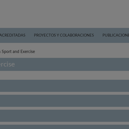
 ACREDITADAS
PROYECTOS Y COLABORACIONES
PUBLICACION
 Sport and Exercise
rcise