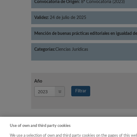
Convocatoria de Origen:
8ª Convocatoria (2023)
Validez:
24 de julio de 2025
Mención de buenas prácticas editoriales en igualdad d
Categorías:
Ciencias Jurídicas
Año
Año
Filtrar
Año
Use of own and third party cookies
Año
Categoría
We use a selection of own and third party cookies on the pages of this web
2023
Ciencias Jurídicas