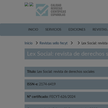
Pasar
al
contenido
principal
INICIO
SERVICIOS
EDICIONES
REVISTAS
Inicio
Revistas sello fecyt
Lex Social: revist
Lex Social: revista de derechos 
Título:
Lex Social: revista de derechos sociales
ISSN-e:
2174-6419
Nº certificado:
FECYT-626/2024