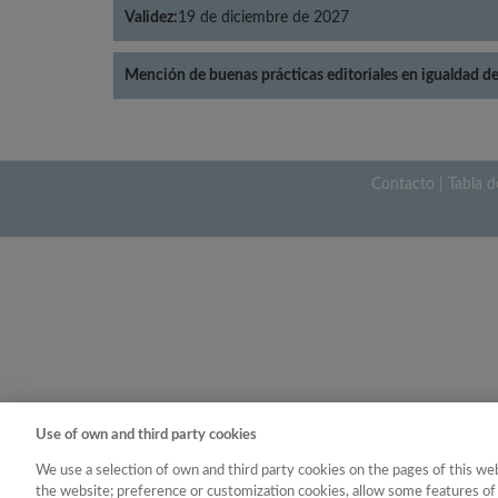
Validez:
19 de diciembre de 2027
Mención de buenas prácticas editoriales en igualdad d
Contacto
|
Tabla d
Use of own and third party cookies
We use a selection of own and third party cookies on the pages of this web
the website; preference or customization cookies, allow some features of 