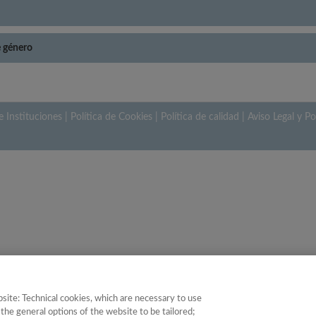
e género
e Instituciones
|
Política de Cookies
|
Política de calidad
|
Aviso Legal y Po
site: Technical cookies, which are necessary to use
the general options of the website to be tailored;