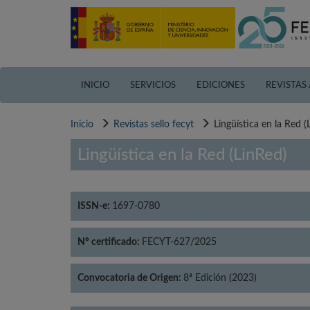
Pasar
al
contenido
principal
INICIO
SERVICIOS
EDICIONES
REVISTAS
Inicio
Revistas sello fecyt
Lingüística en la Red (
Lingüística en la Red (LinRed)
ISSN-e:
1697-0780
Nº certificado:
FECYT-627/2025
Convocatoria de Origen:
8ª Edición (2023)