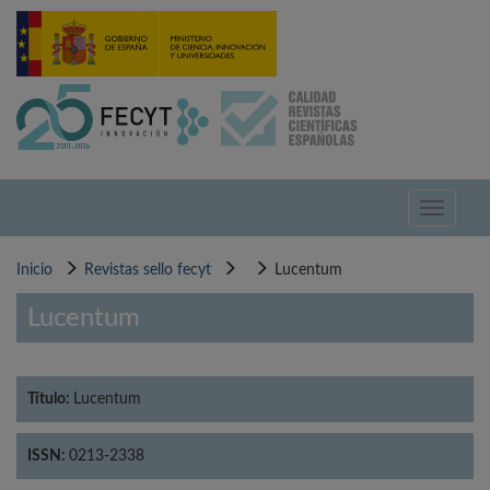
Pasar
al
contenido
principal
Toggle
navigati
Inicio
Revistas sello fecyt
Lucentum
Lucentum
Título:
Lucentum
ISSN:
0213-2338