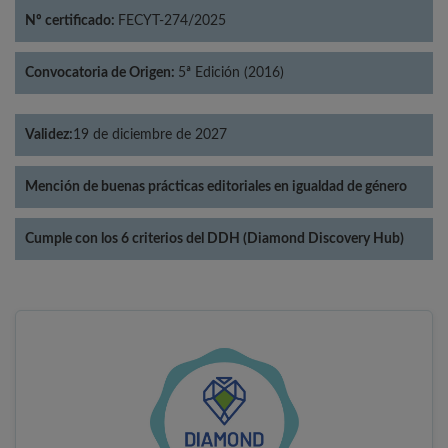
Nº certificado:
FECYT-274/2025
Convocatoria de Origen:
5ª Edición (2016)
Validez:
19 de diciembre de 2027
Mención de buenas prácticas editoriales en igualdad de género
Cumple con los 6 criterios del DDH (Diamond Discovery Hub)