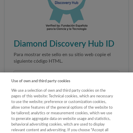
Diamond Discovery Hub ID
Para mostrar este sello en su sitio web copie el
siguiente código HTML.
Use of own and third party cookies
We use a selection of own and third party cookies on the
pages of this website: Technical cookies, which are necessary
to use the website; preference or customization cookies,
allow some features of the general options of the website to
be tailored; analytics or measurement cookies, which we use
to generate aggregate data on website usage and statistics,
Copiar código
behavioral adversiting cookies, witch are used to display
relevant content and adversiting. If you choose "Accept all