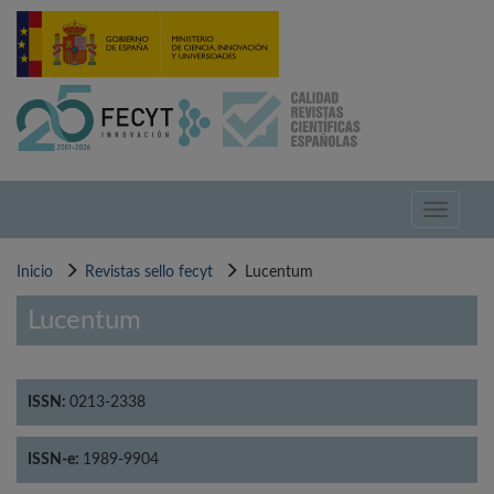
Pasar
al
contenido
principal
Toggle
navigati
Inicio
Revistas sello fecyt
Lucentum
Lucentum
ISSN:
0213-2338
ISSN-e:
1989-9904