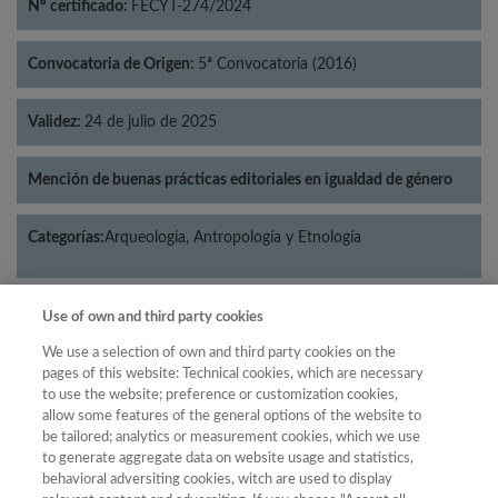
Nº certificado:
FECYT-274/2024
Convocatoria de Origen:
5ª Convocatoria (2016)
Validez:
24 de julio de 2025
Mención de buenas prácticas editoriales en igualdad de género
Categorías:
Arqueología, Antropología y Etnología
Use of own and third party cookies
Año
We use a selection of own and third party cookies on the
pages of this website: Technical cookies, which are necessary
Año
Filtrar
to use the website; preference or customization cookies,
allow some features of the general options of the website to
Año
be tailored; analytics or measurement cookies, which we use
to generate aggregate data on website usage and statistics,
behavioral adversiting cookies, witch are used to display