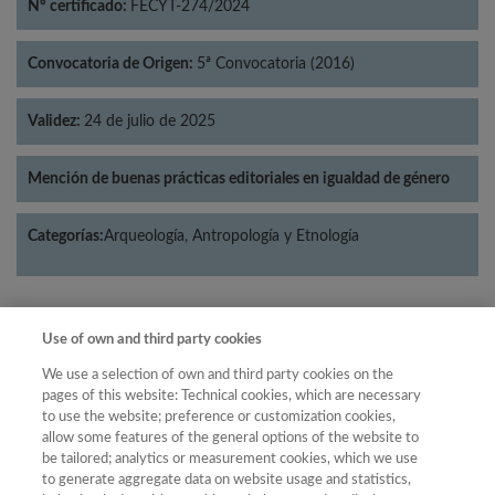
Nº certificado:
FECYT-274/2024
Convocatoria de Origen:
5ª Convocatoria (2016)
Validez:
24 de julio de 2025
Mención de buenas prácticas editoriales en igualdad de género
Categorías:
Arqueología, Antropología y Etnología
Use of own and third party cookies
Año
We use a selection of own and third party cookies on the
Año
Filtrar
pages of this website: Technical cookies, which are necessary
to use the website; preference or customization cookies,
Año
allow some features of the general options of the website to
be tailored; analytics or measurement cookies, which we use
to generate aggregate data on website usage and statistics,