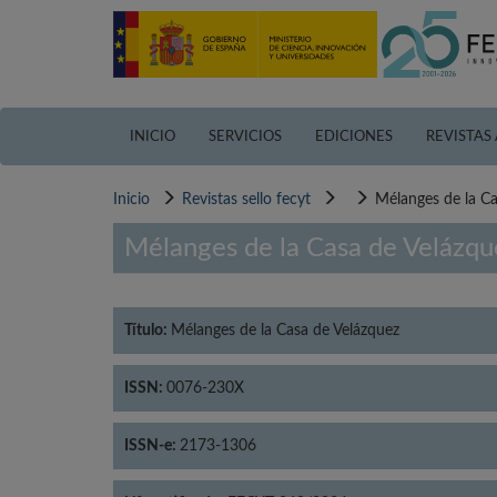
Pasar
al
contenido
principal
INICIO
SERVICIOS
EDICIONES
REVISTAS
Inicio
Revistas sello fecyt
Mélanges de la Ca
Mélanges de la Casa de Velázqu
Título:
Mélanges de la Casa de Velázquez
ISSN:
0076-230X
ISSN-e:
2173-1306