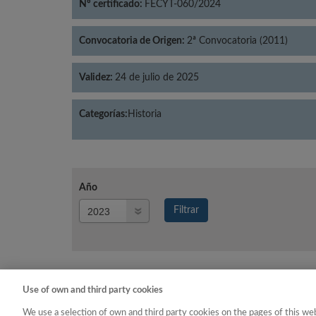
Nº certificado:
FECYT-060/2024
Convocatoria de Origen:
2ª Convocatoria (2011)
Validez:
24 de julio de 2025
Categorías:
Historia
Año
Año
Filtrar
Año
Use of own and third party cookies
Año
Categoría
We use a selection of own and third party cookies on the pages of this web
2023
Historia