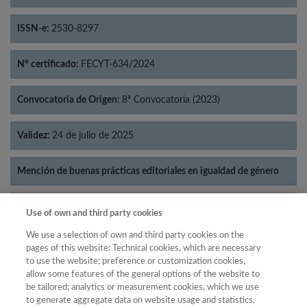
ISSN-e:
2530-8297
Nº certificado:
FECYT-634/2024
Convocatoria de Origen:
8ª Convocatoria (2023)
Validez:
24 de julio de 2025
Mención de buenas prácticas editoriales en igualdad de género
Categorías:
Literatura
Use of own and third party cookies
We use a selection of own and third party cookies on the
pages of this website: Technical cookies, which are necessary
to use the website; preference or customization cookies,
allow some features of the general options of the website to
Año
be tailored; analytics or measurement cookies, which we use
Año
Filtrar
to generate aggregate data on website usage and statistics,