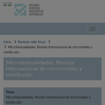
Pasar
al
contenido
principal
Toggle
navigati
Inicio
Revistas sello fecyt
Microtextualidades. Revista Internacional de microrrelato y
minificción
Microtextualidades. Revista
Internacional de microrrelato y
minificción
Título:
Microtextualidades. Revista Internacional de microrrelato y
minificción