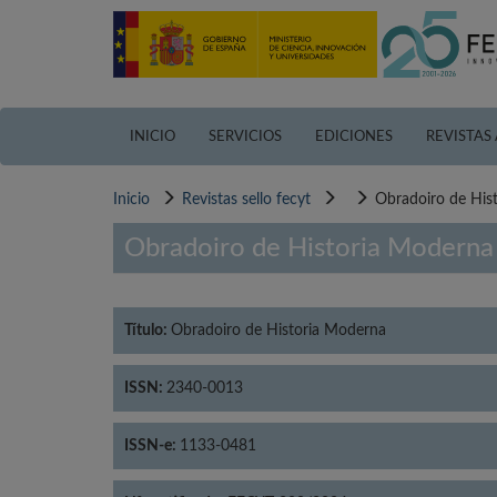
Pasar
al
contenido
principal
INICIO
SERVICIOS
EDICIONES
REVISTAS
Inicio
Revistas sello fecyt
Obradoiro de His
Obradoiro de Historia Moderna
Título:
Obradoiro de Historia Moderna
ISSN:
2340-0013
ISSN-e:
1133-0481