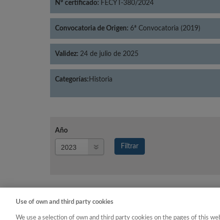
Nº certificado:
FECYT-380/2024
Convocatoria de Origen:
6ª Convocatoria (2019)
Validez:
24 de julio de 2025
Categorías:
Historia
Año
Año
Filtrar
Año
Use of own and third party cookies
Año
Categoría
We use a selection of own and third party cookies on the pages of this web
2023
Historia