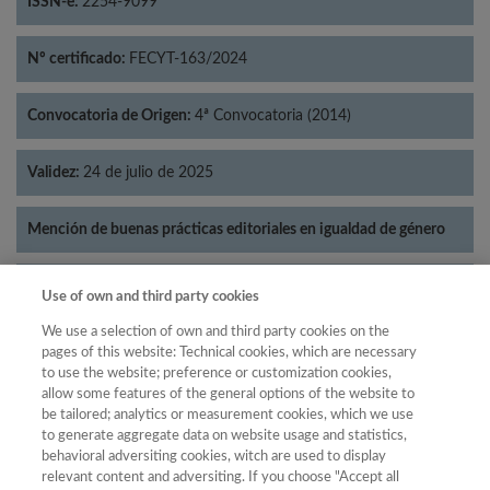
ISSN-e:
2254-9099
Nº certificado:
FECYT-163/2024
Convocatoria de Origen:
4ª Convocatoria (2014)
Validez:
24 de julio de 2025
Mención de buenas prácticas editoriales en igualdad de género
Categorías:
Literatura
Use of own and third party cookies
We use a selection of own and third party cookies on the
pages of this website: Technical cookies, which are necessary
to use the website; preference or customization cookies,
allow some features of the general options of the website to
Año
be tailored; analytics or measurement cookies, which we use
Año
Filtrar
to generate aggregate data on website usage and statistics,
behavioral adversiting cookies, witch are used to display
Año
relevant content and adversiting. If you choose "Accept all