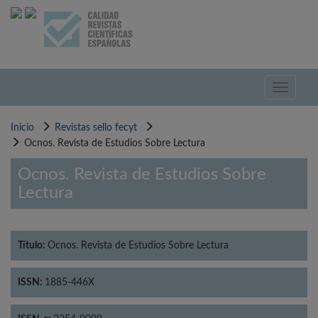
Pasar
al
contenido
principal
Toggle
navigati
Inicio
Revistas sello fecyt
Ocnos. Revista de Estudios Sobre Lectura
Ocnos. Revista de Estudios Sobre
Lectura
Título:
Ocnos. Revista de Estudios Sobre Lectura
ISSN:
1885-446X