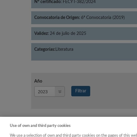
Nº certificado:
FECYT-382/2024
Convocatoria de Origen:
6ª Convocatoria (2019)
Validez:
24 de julio de 2025
Categorías:
Literatura
Año
Año
Filtrar
Año
Use of own and third party cookies
Año
Categoría
We use a selection of own and third party cookies on the pages of this web
2023
Literatura