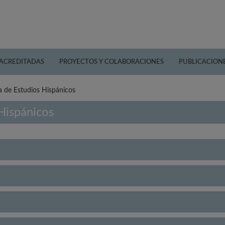
 ACREDITADAS
PROYECTOS Y COLABORACIONES
PUBLICACION
a de Estudios Hispánicos
Hispánicos