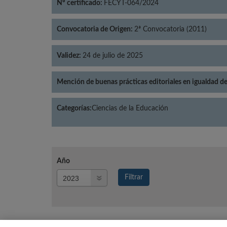
Nº certificado:
FECYT-064/2024
Convocatoria de Origen:
2ª Convocatoria (2011)
Validez:
24 de julio de 2025
Mención de buenas prácticas editoriales en igualdad d
Categorías:
Ciencias de la Educación
Año
Año
Filtrar
Año