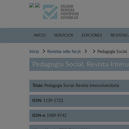
Pasar
al
contenido
principal
INICIO
SERVICIOS
EDICIONES
REVISTAS
Inicio
Revistas sello fecyt
Pedagogía Social. 
Pedagogía Social. Revista Interu
Título:
Pedagogía Social. Revista Interuniversitaria
ISSN:
1139-1723
ISSN-e:
1989-9742