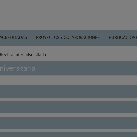
 ACREDITADAS
PROYECTOS Y COLABORACIONES
PUBLICACION
Revista Interuniversitaria
niversitaria