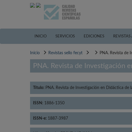
Pasar
al
contenido
principal
INICIO
SERVICIOS
EDICIONES
REVISTAS
Inicio
Revistas sello fecyt
PNA. Revista de I
PNA. Revista de Investigación e
Título:
PNA. Revista de Investigación en Didáctica de 
ISSN:
1886-1350
ISSN-e:
1887-3987