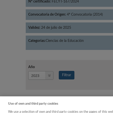
Nº certificado:
FECYT-167/2024
Convocatoria de Origen:
4ª Convocatoria (2014)
Validez:
24 de julio de 2025
Categorías:
Ciencias de la Educación
Año
Año
Filtrar
Año
Use of own and third party cookies
Año
Categoría
We use a selection of own and third party cookies on the pages of this web
2023
Ciencias de la Educación