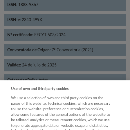
ISSN:
1888-9867
ISSN-e:
2340-499X
Nº certificado:
FECYT-503/2024
Convocatoria de Origen:
7ª Convocatoria (2021)
Validez:
24 de julio de 2025
Categorías:
Bellas Artes
Use of own and third party cookies
We use a selection of own and third party cookies on the
pages of this website: Technical cookies, which are necessary
to use the website; preference or customization cookies,
Año
allow some features of the general options of the website to
Año
Filtrar
be tailored; analytics or measurement cookies, which we use
to generate aggregate data on website usage and statistics,
Año