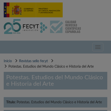
Pasar
al
contenido
principal
Toggle
navigati
Inicio
Revistas sello fecyt
Potestas. Estudios del Mundo Clásico e Historia del Arte
Potestas. Estudios del Mundo Clásico
e Historia del Arte
Título:
Potestas. Estudios del Mundo Clásico e Historia del Arte