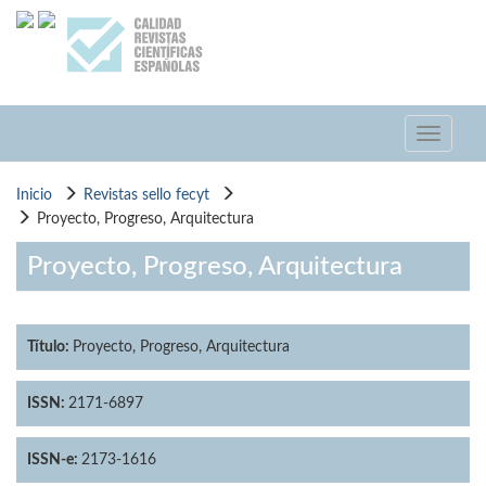
Pasar
al
contenido
principal
Toggle
navigati
Inicio
Revistas sello fecyt
Proyecto, Progreso, Arquitectura
Proyecto, Progreso, Arquitectura
Título:
Proyecto, Progreso, Arquitectura
ISSN:
2171-6897
ISSN-e:
2173-1616