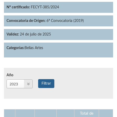
Nº certificado:
FECYT-385/2024
Convocatoria de Origen:
6ª Convocatoria (2019)
Validez:
24 de julio de 2025
Categorías:
Bellas Artes
Año
Año
Filtrar
Año
Total de