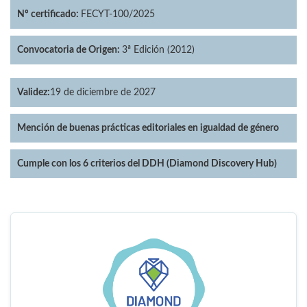
Nº certificado:
FECYT-100/2025
Convocatoria de Origen:
3ª Edición (2012)
Validez:
19 de diciembre de 2027
Mención de buenas prácticas editoriales en igualdad de género
Cumple con los 6 criterios del DDH (Diamond Discovery Hub)