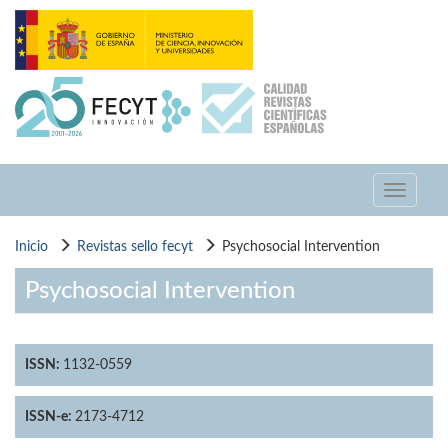
Pasar
al
contenido
principal
Toggle
navigati
Inicio
Revistas sello fecyt
Psychosocial Intervention
Psychosocial Intervention
ISSN:
1132-0559
ISSN-e:
2173-4712