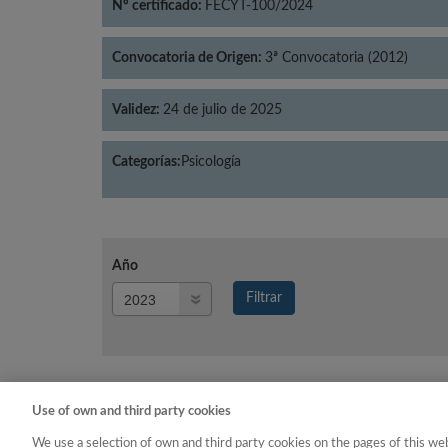
Nº certificado:
FECYT-100/2024
Convocatoria de Origen:
3ª Convocatoria (2012)
Validez:
24 de julio de 2025
Categorías:
Psicología
Año
Año
Filtrar
Año
Use of own and third party cookies
Año
Categoría
We use a selection of own and third party cookies on the pages of this web
2023
Psicología