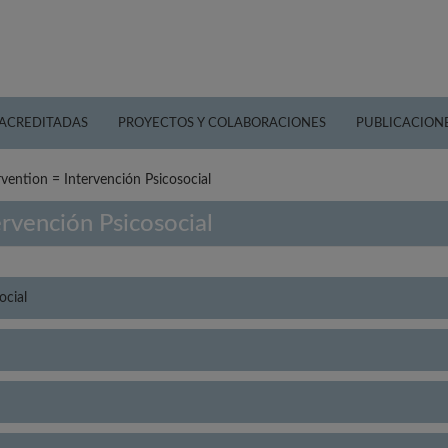
 ACREDITADAS
PROYECTOS Y COLABORACIONES
PUBLICACION
rvention = Intervención Psicosocial
ervención Psicosocial
ocial