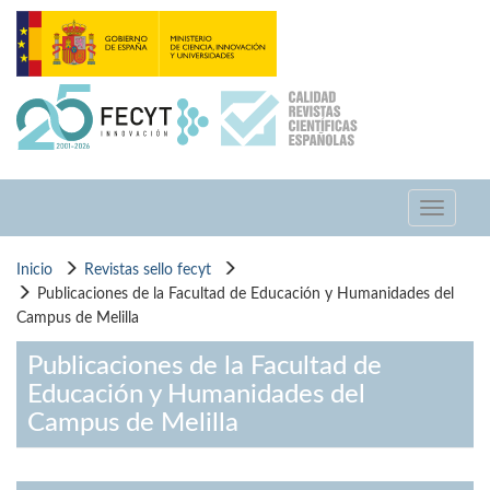
Pasar
al
contenido
principal
Toggle
navigati
Inicio
Revistas sello fecyt
Publicaciones de la Facultad de Educación y Humanidades del
Campus de Melilla
Publicaciones de la Facultad de
Educación y Humanidades del
Campus de Melilla