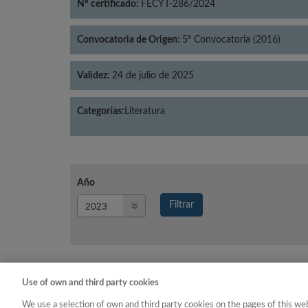
Nº certificado:
FECYT-286/2024
Convocatoria de Origen:
5ª Convocatoria (2016)
Validez:
24 de julio de 2025
Categorías:
Literatura
Año
Año
Filtrar
Año
Use of own and third party cookies
Año
Categoría
We use a selection of own and third party cookies on the pages of this web
2023
Literatura