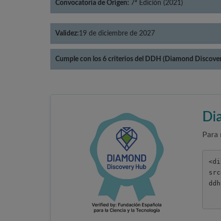
Convocatoria de Origen:
7ª Edición (2021)
Validez:
19 de diciembre de 2027
Cumple con los 6 criterios del DDH (Diamond Discove
Di
Para 