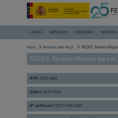
Pasar
al
contenido
principal
INICIO
SERVICIOS
EDICIONES
REVISTAS
Inicio
Revistas sello fecyt
REDES. Revista Hispana
REDES. Revista Hispana para el 
ISSN:
2385-4626
ISSN-e:
1579-0185
Nº certificado:
FECYT-508/2025