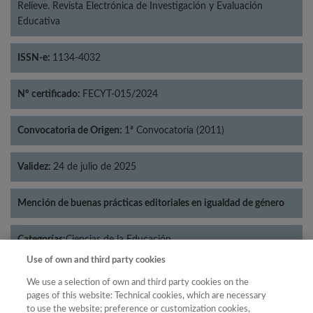
Relieve. Revista Electrónica de Investigación y Evaluación
Educativa
ISSN-e:
1134-4032
Nº certificado:
FECYT-015/2024
Convocatoria de Origen:
1ª Convocatoria (2011)
Validez:
24 de julio de 2025
Mención de buenas prácticas editoriales en igualdad de género
Categorías:
Ciencias de la Educación
Use of own and third party cookies
We use a selection of own and third party cookies on the
pages of this website: Technical cookies, which are necessary
to use the website; preference or customization cookies,
Año