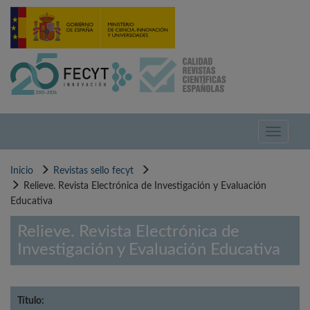
Pasar
al
contenido
principal
Toggle
navigati
Inicio
Revistas sello fecyt
Relieve. Revista Electrónica de Investigación y Evaluación
Educativa
Relieve. Revista Electrónica de
Investigación y Evaluación Educativa
Título: