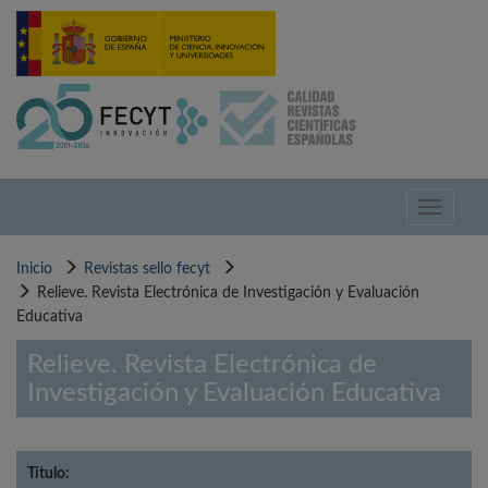
Pasar
al
contenido
principal
Toggle
navigati
Inicio
Revistas sello fecyt
Relieve. Revista Electrónica de Investigación y Evaluación
Educativa
Relieve. Revista Electrónica de
Investigación y Evaluación Educativa
Título: