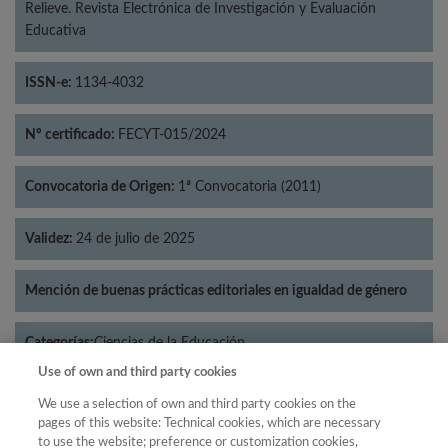
Relieve. Revista Electrónica de Investigación y Evaluación
Educativa
ISSN-e:
1134-4032
Nº certificado:
FECYT-015/2024
Convocatoria de Origen:
1ª Convocatoria (2011)
Validez:
24 de julio de 2025
Mención de buenas prácticas editoriales en igualdad de género
Categorías:
Ciencias de la Educación
Use of own and third party cookies
We use a selection of own and third party cookies on the
pages of this website: Technical cookies, which are necessary
to use the website; preference or customization cookies,
Año