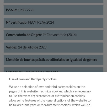
ISSN-e:
1988-2793
Nº certificado:
FECYT-176/2024
Convocatoria de Origen:
4ª Convocatoria (2014)
Validez:
24 de julio de 2025
Mención de buenas prácticas editoriales en igualdad de género
Categorías:
Ciencias de la Educación
Use of own and third party cookies
We use a selection of own and third party cookies on the
pages of this website: Technical cookies, which are necessary
to use the website; preference or customization cookies,
Año
allow some features of the general options of the website to
Año
Filtrar
be tailored; analytics or measurement cookies, which we use