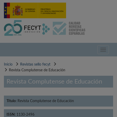
Pasar
al
contenido
principal
Toggle
navigati
Inicio
Revistas sello fecyt
Revista Complutense de Educación
Revista Complutense de Educación
Título:
Revista Complutense de Educación
ISSN:
1130-2496