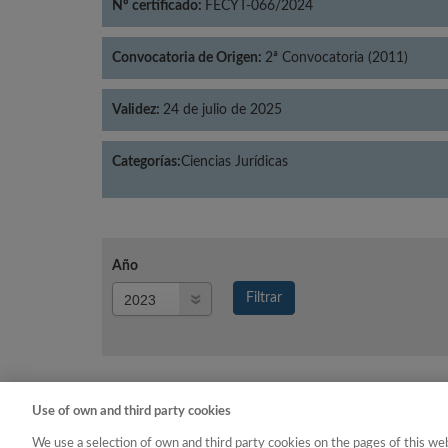
Nº certificado:
FECYT-066/2024
Convocatoria de Origen:
2ª Convocatoria (2011)
Validez:
24 de julio de 2025
Categorías:
Ciencias Jurídicas
Año
Año
Filtrar
Año
Use of own and third party cookies
Año
Categoría
We use a selection of own and third party cookies on the pages of this web
2023
Ciencias Jurídicas