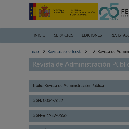
Pasar
al
contenido
principal
INICIO
SERVICIOS
EDICIONES
REVISTAS
Inicio
Revistas sello fecyt
Revista de Admini
Revista de Administración Públi
Título:
Revista de Administración Pública
ISSN:
0034-7639
ISSN-e:
1989-0656