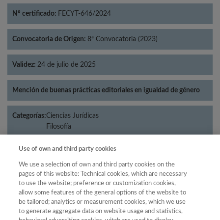
Nº certificado:
FECYT-646/2024
Convocatoria de Origen:
8ª Convocatoria (2023)
Validez:
24 de julio de 2025
Mención de buenas prácticas editoriales en igualdad de género
Categorías:
Ciencias Jurídicas
Filosofía
Use of own and third party cookies
We use a selection of own and third party cookies on the
Año
pages of this website: Technical cookies, which are necessary
to use the website; preference or customization cookies,
Año
Filtrar
allow some features of the general options of the website to
Año
be tailored; analytics or measurement cookies, which we use
to generate aggregate data on website usage and statistics,