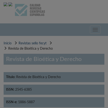
Pasar
al
contenido
principal
Toggle
navigati
Inicio
Revistas sello fecyt
Revista de Bioética y Derecho
Revista de Bioética y Derecho
Título:
Revista de Bioética y Derecho
ISSN:
2545-6385
ISSN-e:
1886-5887