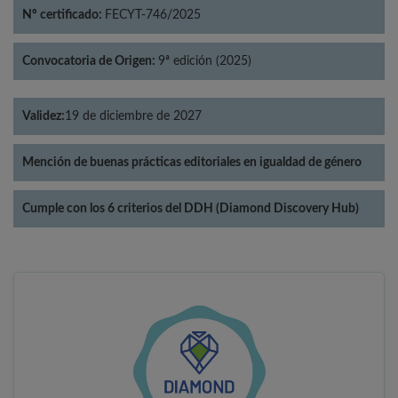
Nº certificado:
FECYT-746/2025
Convocatoria de Origen:
9ª edición (2025)
Validez:
19 de diciembre de 2027
Mención de buenas prácticas editoriales en igualdad de género
Cumple con los 6 criterios del DDH (Diamond Discovery Hub)