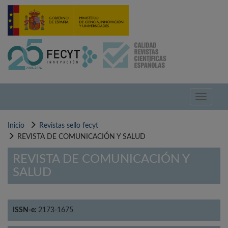
Pasar
al
contenido
principal
Toggle
navigati
Inicio
Revistas sello fecyt
REVISTA DE COMUNICACIÓN Y SALUD
REVISTA DE COMUNICACIÓN Y
SALUD
ISSN-e:
2173-1675