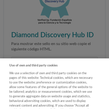
Diamond Discovery Hub ID
Para mostrar este sello en su sitio web copie el
siguiente código HTML.
Use of own and third party cookies
We use a selection of own and third party cookies on the
pages of this website: Technical cookies, which are necessary
to use the website; preference or customization cookies,
allow some features of the general options of the website to
be tailored; analytics or measurement cookies, which we use
to generate aggregate data on website usage and statistics,
Copiar código
behavioral adversiting cookies, witch are used to display
relevant content and adversiting. If you choose "Accept all