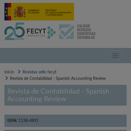
Pasar
al
contenido
principal
Toggle
navigati
Inicio
Revistas sello fecyt
Revista de Contabilidad - Spanish Accounting Review
Revista de Contabilidad - Spanish
Accounting Review
ISSN:
1138-4891