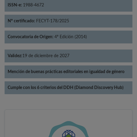
ISSN-e:
1988-4672
Nº certificado:
FECYT-178/2025
Convocatoria de Origen:
4ª Edición (2014)
Validez:
19 de diciembre de 2027
Mención de buenas prácticas editoriales en igualdad de género
Cumple con los 6 criterios del DDH (Diamond Discovery Hub)