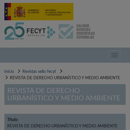
Pasar
al
contenido
principal
Toggle
navigati
Inicio
Revistas sello fecyt
REVISTA DE DERECHO URBANÍSTICO Y MEDIO AMBIENTE
REVISTA DE DERECHO
URBANÍSTICO Y MEDIO AMBIENTE
Título:
REVISTA DE DERECHO URBANÍSTICO Y MEDIO AMBIENTE