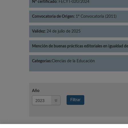
Nº certificado:
FECYT-020/2024
Convocatoria de Origen:
1ª Convocatoria (2011)
Validez:
24 de julio de 2025
Mención de buenas prácticas editoriales en igualdad d
Categorías:
Ciencias de la Educación
Año
Año
Filtrar
Año