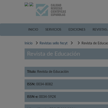
Pasar
al
contenido
principal
INICIO
SERVICIOS
EDICIONES
REVISTAS
Inicio
Revistas sello fecyt
Revista de Educa
Revista de Educación
Título:
Revista de Educación
ISSN:
0034-8082
ISSN-e:
0034-592X