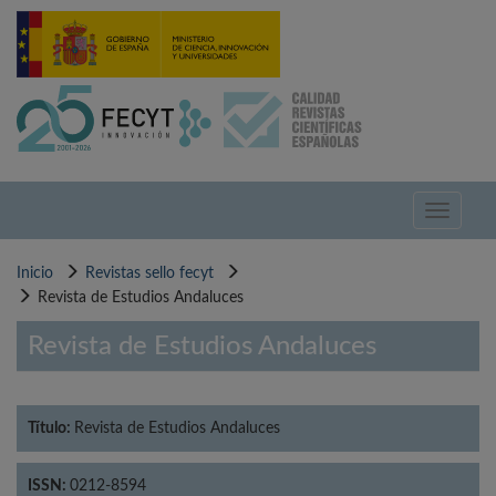
Pasar
al
contenido
principal
Toggle
navigati
Inicio
Revistas sello fecyt
Revista de Estudios Andaluces
Revista de Estudios Andaluces
Título:
Revista de Estudios Andaluces
ISSN:
0212-8594