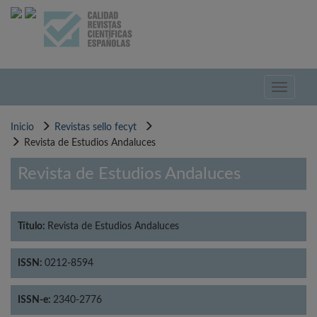
Pasar
al
contenido
principal
Toggle
navigati
Inicio
Revistas sello fecyt
Revista de Estudios Andaluces
Revista de Estudios Andaluces
Título:
Revista de Estudios Andaluces
ISSN:
0212-8594
ISSN-e:
2340-2776