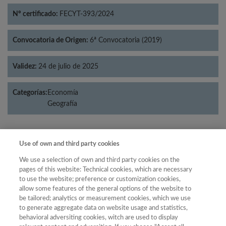
Nº certificado:
FECYT-393/2024
Convocatoria de Origen:
6ª Convocatoria (2019)
Validez:
24 de julio de 2025
Categorías:
Economía
Geografía
Use of own and third party cookies
Año
We use a selection of own and third party cookies on the
Año
Filtrar
pages of this website: Technical cookies, which are necessary
Año
to use the website; preference or customization cookies,
allow some features of the general options of the website to
be tailored; analytics or measurement cookies, which we use
to generate aggregate data on website usage and statistics,
behavioral adversiting cookies, witch are used to display
Categoría
Total de