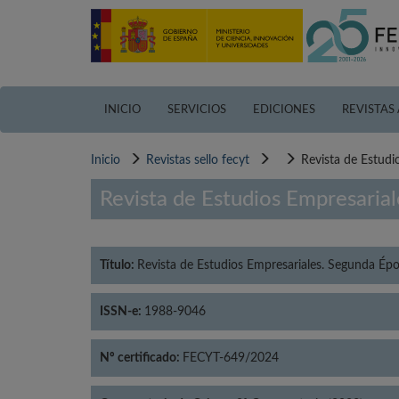
Pasar
al
contenido
principal
INICIO
SERVICIOS
EDICIONES
REVISTAS
Inicio
Revistas sello fecyt
Revista de Estudi
Revista de Estudios Empresaria
Título:
Revista de Estudios Empresariales. Segunda Ép
ISSN-e:
1988-9046
Nº certificado:
FECYT-649/2024