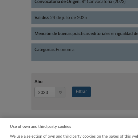
Convocatoria de Origen:
8ª Convocatoria (2023)
Validez:
24 de julio de 2025
Mención de buenas prácticas editoriales en igualdad d
Categorías:
Economía
Año
Año
Filtrar
Año
Use of own and third party cookies
Año
Categoría
We use a selection of own and third party cookies on the pages of this web
2023
Economía