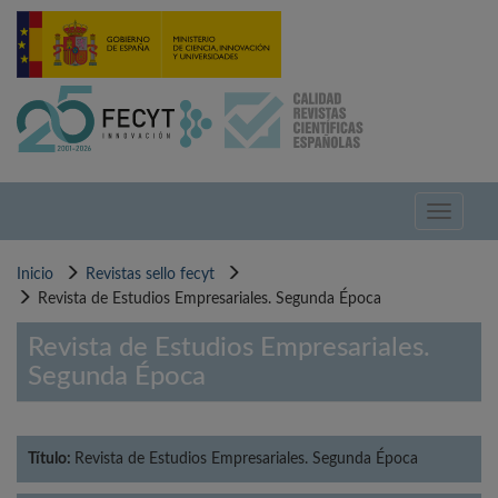
Pasar
al
contenido
principal
Toggle
navigati
Inicio
Revistas sello fecyt
Revista de Estudios Empresariales. Segunda Época
Revista de Estudios Empresariales.
Segunda Época
Título:
Revista de Estudios Empresariales. Segunda Época