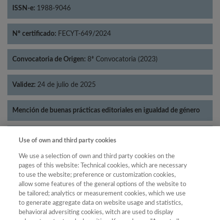
ISSN-e:
1988-9046
Nº certificado:
FECYT-649/2024
Convocatoria de Origen:
8ª Convocatoria (2023)
Validez:
24 de julio de 2025
Mención de buenas prácticas editoriales en igualdad de género
Categorías:
Economía
Use of own and third party cookies
We use a selection of own and third party cookies on the
pages of this website: Technical cookies, which are necessary
to use the website; preference or customization cookies,
allow some features of the general options of the website to
Año
be tailored; analytics or measurement cookies, which we use
Año
Filtrar
to generate aggregate data on website usage and statistics,
behavioral adversiting cookies, witch are used to display
Año