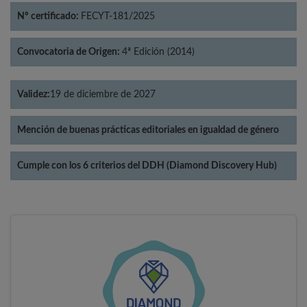
Nº certificado:
FECYT-181/2025
Convocatoria de Origen:
4ª Edición (2014)
Validez:
19 de diciembre de 2027
Mención de buenas prácticas editoriales en igualdad de género
Cumple con los 6 criterios del DDH (Diamond Discovery Hub)