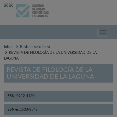
Pasar
al
contenido
principal
Toggle
navigati
Inicio
Revistas sello fecyt
REVISTA DE FILOLOGÍA DE LA UNIVERSIDAD DE LA
LAGUNA
REVISTA DE FILOLOGÍA DE LA
UNIVERSIDAD DE LA LAGUNA
ISSN:
0212-4130
ISSN-e:
2530-8548