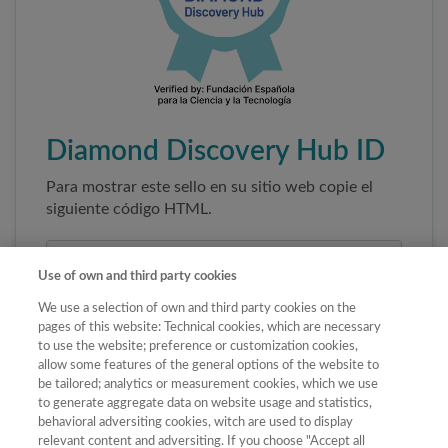
Diamond Discovery Hub ID
Para mostrar este sello en su sitio web copie el
siguiente código HTML.
Use of own and third party cookies
We use a selection of own and third party cookies on the
pages of this website: Technical cookies, which are necessary
to use the website; preference or customization cookies,
allow some features of the general options of the website to
be tailored; analytics or measurement cookies, which we use
to generate aggregate data on website usage and statistics,
Copiar código
behavioral adversiting cookies, witch are used to display
relevant content and adversiting. If you choose "Accept all