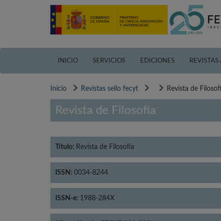
Pasar
al
contenido
principal
INICIO
SERVICIOS
EDICIONES
REVISTAS
Inicio
Revistas sello fecyt
Revista de Filosof
Revista de Filosofía
Título:
Revista de Filosofía
ISSN:
0034-8244
ISSN-e:
1988-284X