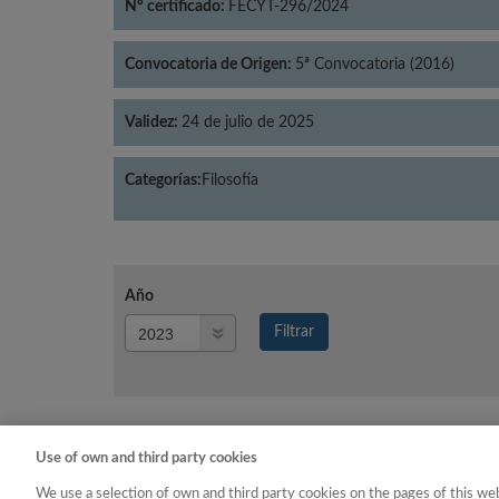
Nº certificado:
FECYT-296/2024
Convocatoria de Origen:
5ª Convocatoria (2016)
Validez:
24 de julio de 2025
Categorías:
Filosofía
Año
Año
Filtrar
Año
Use of own and third party cookies
Año
Categoría
We use a selection of own and third party cookies on the pages of this web
2023
Filosofía