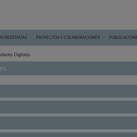
 ACREDITADAS
PROYECTOS Y COLABORACIONES
PUBLICACION
idades Digitales
es