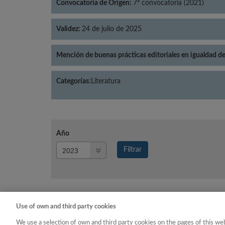
Convocatoria de Origen:
7ª convocatoria (2021)
Validez:
24 de julio de 2025
Mención de buenas prácticas editoriales en igualdad d
Categorías:
Literatura
Año
Año
Filtrar
Año
Use of own and third party cookies
Año
Categoría
We use a selection of own and third party cookies on the pages of this web
2023
Literatura