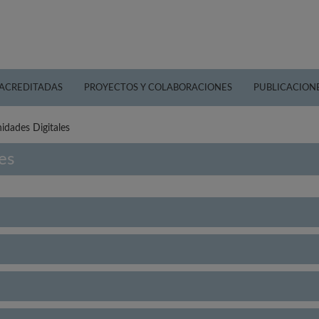
 ACREDITADAS
PROYECTOS Y COLABORACIONES
PUBLICACION
idades Digitales
es