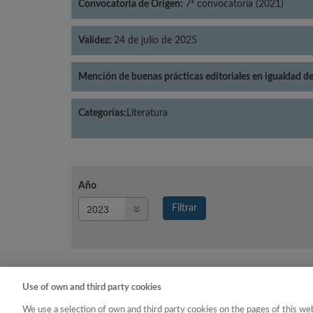
Convocatoria de Origen:
7ª convocatoria (2021)
Validez:
24 de julio de 2025
Mención de buenas prácticas editoriales en igualdad d
Categorías:
Literatura
Año
Año
Filtrar
Año
Use of own and third party cookies
Año
Categoría
We use a selection of own and third party cookies on the pages of this web
2023
Literatura