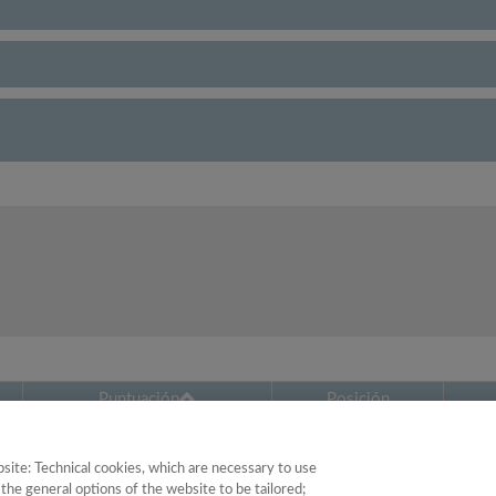
Puntuación
Posición
27.85
48
site: Technical cookies, which are necessary to use
the general options of the website to be tailored;