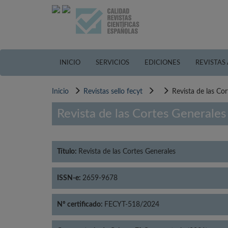
Pasar
al
contenido
principal
INICIO
SERVICIOS
EDICIONES
REVISTAS
Inicio
Revistas sello fecyt
Revista de las Co
Revista de las Cortes Generales
Título:
Revista de las Cortes Generales
ISSN-e:
2659-9678
Nº certificado:
FECYT-518/2024