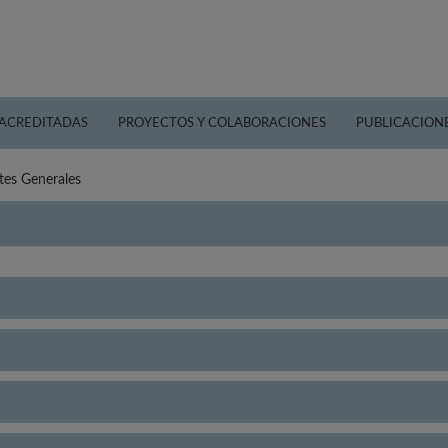
 ACREDITADAS
PROYECTOS Y COLABORACIONES
PUBLICACION
rtes Generales