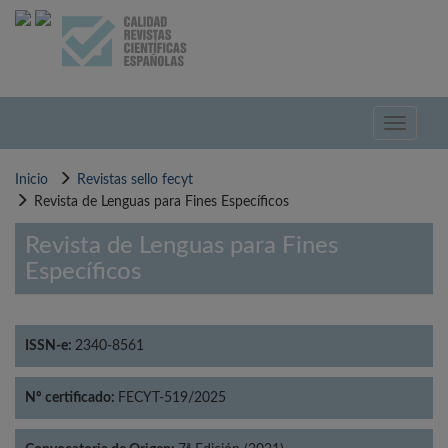
Pasar
al
contenido
principal
Toggle
navigati
Inicio
Revistas sello fecyt
Revista de Lenguas para Fines Específicos
Revista de Lenguas para Fines
Específicos
ISSN-e:
2340-8561
Nº certificado:
FECYT-519/2025