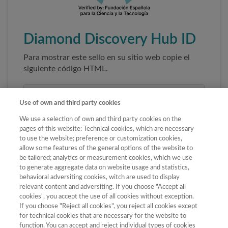
Diamond Discovery Hub ID
Para mostrar este sello en su sitio web copie el
siguiente código HTML.
Use of own and third party cookies
We use a selection of own and third party cookies on the
pages of this website: Technical cookies, which are necessary
to use the website; preference or customization cookies,
allow some features of the general options of the website to
be tailored; analytics or measurement cookies, which we use
to generate aggregate data on website usage and statistics,
Copiar código
behavioral adversiting cookies, witch are used to display
relevant content and adversiting. If you choose "Accept all
cookies", you accept the use of all cookies without exception.
If you choose "Reject all cookies", you reject all cookies except
Al pegar este código el sello enlazará
for technical cookies that are necessary for the website to
automáticamente a la ficha oficial de la revista. No
function. You can accept and reject individual types of cookies