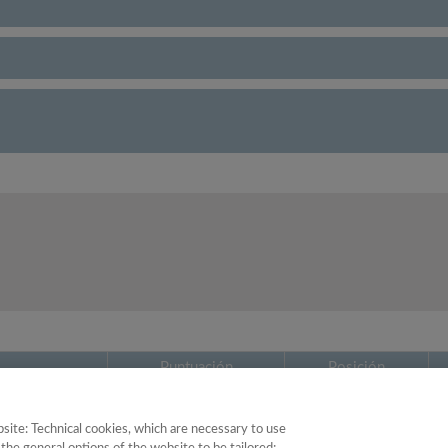
Puntuación
Posición
64.48
2
site: Technical cookies, which are necessary to use
ón
28.74
39