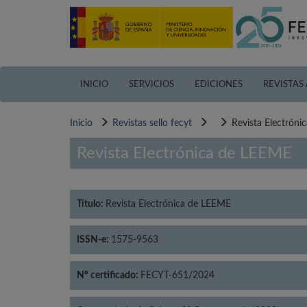
Pasar
al
contenido
principal
INICIO
SERVICIOS
EDICIONES
REVISTAS
Inicio
Revistas sello fecyt
Revista Electrón
Revista Electrónica de LEEME
Título:
Revista Electrónica de LEEME
ISSN-e:
1575-9563
Nº certificado:
FECYT-651/2024