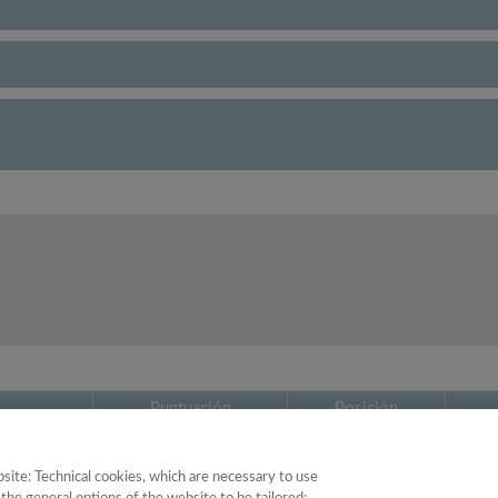
Puntuación
Posición
64.48
2
site: Technical cookies, which are necessary to use
28.74
39