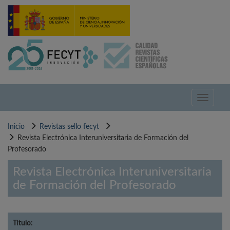
Pasar
al
contenido
principal
Toggle
navigati
Inicio
Revistas sello fecyt
Revista Electrónica Interuniversitaria de Formación del
Profesorado
Revista Electrónica Interuniversitaria
de Formación del Profesorado
Título: