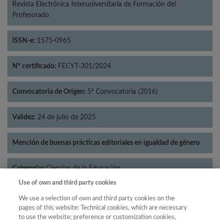
Revista Electrónica Interuniversitaria de Formación del
Profesorado
ISSN-e:
1575-0965
Nº certificado:
FECYT-301/2024
Convocatoria de Origen:
5ª Convocatoria (2016)
Validez:
24 de julio de 2025
Mención de buenas prácticas editoriales en igualdad de género
Categorías:
Ciencias de la Educación
Use of own and third party cookies
We use a selection of own and third party cookies on the
pages of this website: Technical cookies, which are necessary
to use the website; preference or customization cookies,
Año