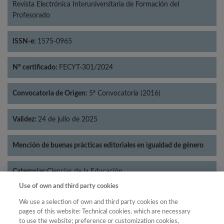
Revista Electrónica Interuniversitaria de Formación del
Profesorado
ISSN-e:
1575-0965
Nº certificado:
FECYT-301/2024
Convocatoria de Origen:
5ª Convocatoria (2016)
Validez:
24 de julio de 2025
Mención de buenas prácticas editoriales en igualdad de género
Categorías:
Ciencias de la Educación
Use of own and third party cookies
We use a selection of own and third party cookies on the
pages of this website: Technical cookies, which are necessary
to use the website; preference or customization cookies,
Año