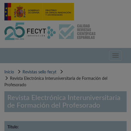
Pasar
al
contenido
principal
Toggle
navigati
Inicio
Revistas sello fecyt
Revista Electrónica Interuniversitaria de Formación del
Profesorado
Revista Electrónica Interuniversitaria
de Formación del Profesorado
Título: