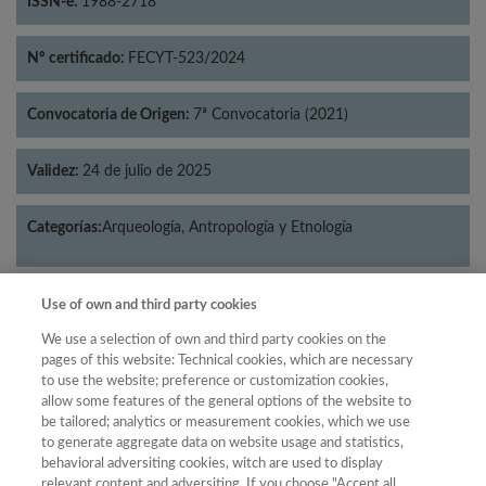
ISSN-e:
1988-2718
Nº certificado:
FECYT-523/2024
Convocatoria de Origen:
7ª Convocatoria (2021)
Validez:
24 de julio de 2025
Categorías:
Arqueología, Antropología y Etnología
Use of own and third party cookies
Año
We use a selection of own and third party cookies on the
pages of this website: Technical cookies, which are necessary
Año
Filtrar
to use the website; preference or customization cookies,
allow some features of the general options of the website to
Año
be tailored; analytics or measurement cookies, which we use
to generate aggregate data on website usage and statistics,
behavioral adversiting cookies, witch are used to display
relevant content and adversiting. If you choose "Accept all