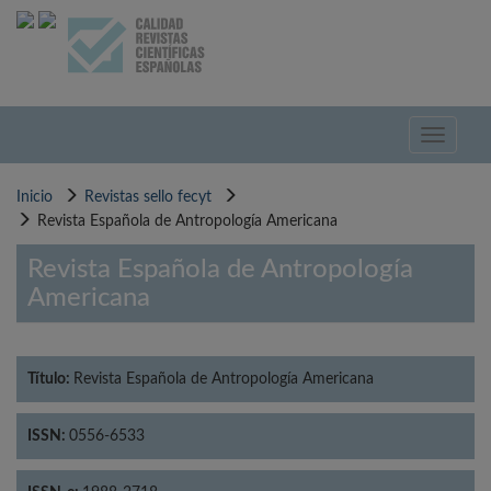
Pasar
al
contenido
principal
Toggle
navigati
Inicio
Revistas sello fecyt
Revista Española de Antropología Americana
Revista Española de Antropología
Americana
Título:
Revista Española de Antropología Americana
ISSN:
0556-6533