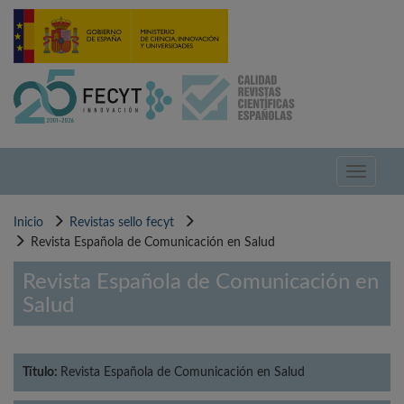
Pasar
al
contenido
principal
Toggle
navigati
Inicio
Revistas sello fecyt
Revista Española de Comunicación en Salud
Revista Española de Comunicación en
Salud
Título:
Revista Española de Comunicación en Salud