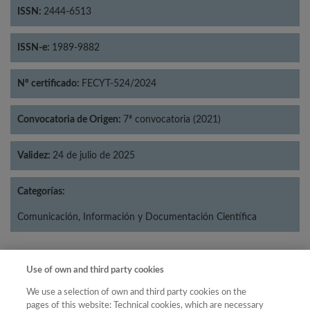
ISSN:
2444-6513
ISSN-e:
1989-9882
Nº certificado:
FECYT-524/2024
Convocatoria de Origen:
7ª convocatoria (2021)
Validez:
24 de julio de 2025
Categorías:
Comunicación, Información y Documentación Científica
Use of own and third party cookies
Año
We use a selection of own and third party cookies on the
Año
Filtrar
pages of this website: Technical cookies, which are necessary